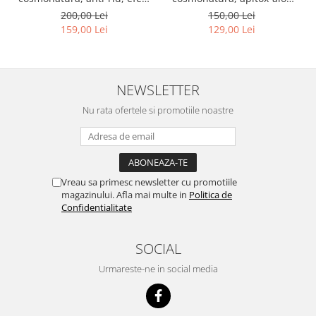
puternic de hidratare si
essence, antirid, cu venin
200,00 Lei
150,00 Lei
regenerare, cu extract de
de albine si aloe, 35 ml
159,00 Lei
129,00 Lei
melc si aloe, 100 ml
NEWSLETTER
Nu rata ofertele si promotiile noastre
Vreau sa primesc newsletter cu promotiile
magazinului. Afla mai multe in
Politica de
Confidentialitate
SOCIAL
Urmareste-ne in social media