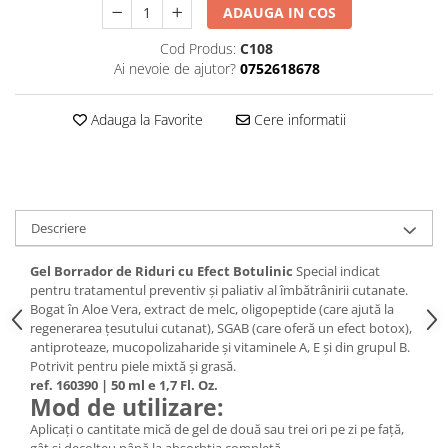
ADAUGA IN COS
Cod Produs:
C108
Ai nevoie de ajutor?
0752618678
Adauga la Favorite
Cere informatii
Descriere
Gel Borrador de Riduri cu Efect Botulinic
Special indicat
pentru tratamentul preventiv și paliativ al îmbătrânirii cutanate.
Bogat în Aloe Vera, extract de melc, oligopeptide (care ajută la
regenerarea țesutului cutanat), SGAB (care oferă un efect botox),
antiproteaze, mucopolizaharide și vitaminele A, E și din grupul B.
Potrivit pentru piele mixtă și grasă.
ref. 160390 | 50 ml e 1,7 Fl. Oz.
Mod de utilizare:
Aplicați o cantitate mică de gel de două sau trei ori pe zi pe față,
gât și decolteu până la absorbția completă.