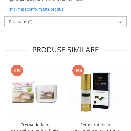
Informatii conformitate produs
Review-uri
(0)
PRODUSE SIMILARE
-21%
-14%
Crema de fata,
Ser extratensor,
cosmonatura, anti-rid, efect
cosmonatura, apitox-aloe