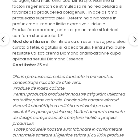
colagen, acid hialuronic, coenzima Q10, vitamine si
factori regeneratori ce stimuleaza reinoirea celulara si
favorizeaza producerea colagenului, in acelasi timp
protejeaza suprafata pielii. Determina o hidratare in
profunzime si reduce liniile expresive si ridurile.
Produs fara parabeni, netestat pe animale si fabricat
comform standartelor UE.
Mod de utilizare:
Se intinde cu un usor masaj pe pielea
curata a fetei, a gatului si a decolteului. Pentru mai bune
rezultate utilizati crema Diamond antiinbatranire dupa
aplicarea serului Diamond Essence.
Cantitate:
35 ml
Oferim produse cosmetice fabricate în principal cu
concentrație ridicată de aloe vera.
Produse de înaltă calitate
Pentru producția produselor noastre asigurăm utilizarea
materiilor prime naturale. Principalele noastre eforturi
vizează îmbunătățirea calității produsului pe care
clientul îl va pune pe pielea sa, lăsând deoparte aspecte
de design care provoacă o creștere inutilă a prețului
produsului.
Toate produsele noastre sunt fabricate în conformitate
cu normele sanitare și igienice stricte și cu 100% produse