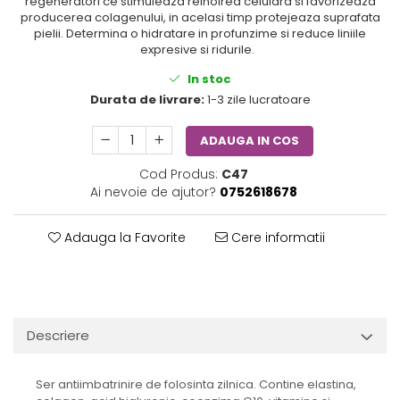
regeneratori ce stimuleaza reinoirea celulara si favorizeaza
producerea colagenului, in acelasi timp protejeaza suprafata
pielii. Determina o hidratare in profunzime si reduce liniile
expresive si ridurile.
In stoc
Durata de livrare:
1-3 zile lucratoare
ADAUGA IN COS
Cod Produs:
C47
Ai nevoie de ajutor?
0752618678
Adauga la Favorite
Cere informatii
Descriere
Ser antiimbatrinire de folosinta zilnica. Contine elastina,