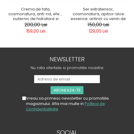
Crema de fata,
Ser extratensor,
cosmonatura, anti-rid, efect
cosmonatura, apitox-aloe
puternic de hidratare si
essence, antirid, cu venin de
regenerare, cu extract de
albine si aloe, 35 ml
200,00 Lei
150,00 Lei
melc si aloe, 100 ml
159,00 Lei
129,00 Lei
NEWSLETTER
Nu rata ofertele si promotiile noastre
Vreau sa primesc newsletter cu promotiile
magazinului. Afla mai multe in
Politica de
Confidentialitate
SOCIAL