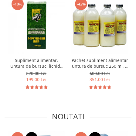
-10%
-42%
Supliment alimentar,
Pachet supliment alimentar
Untura de bursuc, lichida
untura de bursuc 250 ml, 4
250ml
bucati
220,00 Lei
600,00 Lei
199,00 Lei
351,00 Lei
NOUTATI