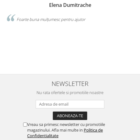
Elena Dumitrache
Foarte buna mulțumesc pentru ajutor
r
i
v
r
S
d
NEWSLETTER
Nu rata ofertele si promotiile noastre
Vreau sa primesc newsletter cu promotiile
magazinului. Afla mai multe in
Politica de
Confidentialitate