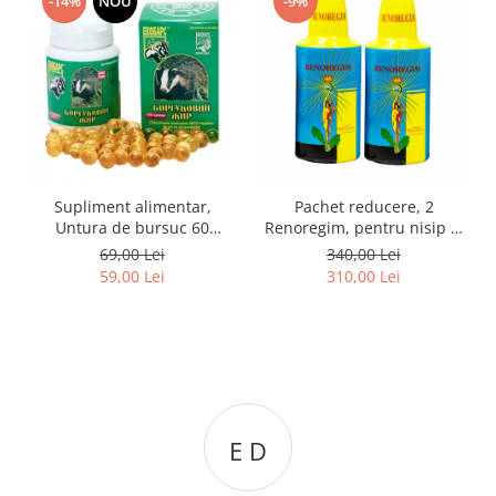
-14%
NOU
-9%
Supliment alimentar,
Pachet reducere, 2
Untura de bursuc 60
Renoregim, pentru nisip si
capsule moi
pietre la rinichi si bila
69,00 Lei
340,00 Lei
59,00 Lei
310,00 Lei
E D