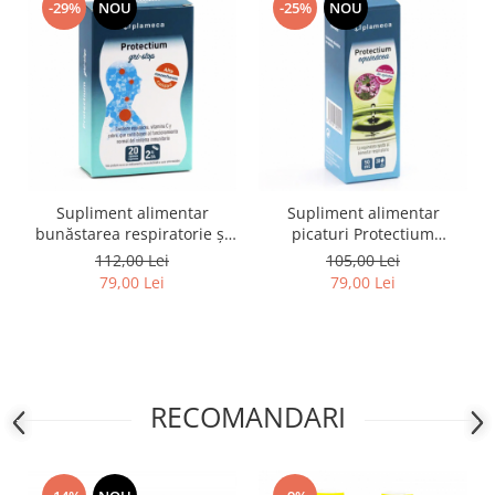
-29%
NOU
-25%
NOU
Supliment alimentar
Supliment alimentar
bunăstarea respiratorie și
picaturi Protectium
imunitară Protectium Gri-
Echinacea, 50 ml
112,00 Lei
105,00 Lei
Stop, 20 de capsule
79,00 Lei
79,00 Lei
RECOMANDARI