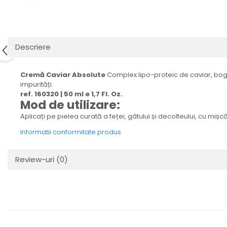
Descriere
Cremă Caviar Absolute
Complex lipo-proteic de caviar, bogat
impurități.
ref. 160320 | 50 ml e 1,7 Fl. Oz.
Mod de utilizare:
Aplicați pe pielea curată a feței, gâtului și decolteului, cu mi
Informatii conformitate produs
Review-uri
(0)