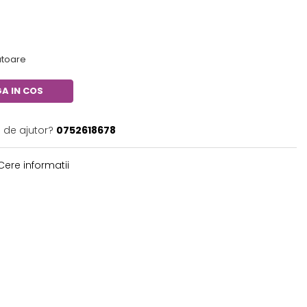
ratoare
A IN COS
e de ajutor?
0752618678
ere informatii