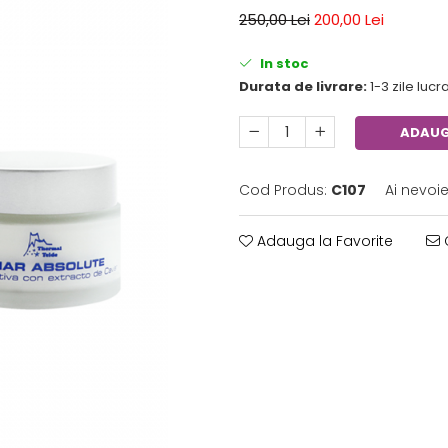
250,00 Lei
200,00 Lei
In stoc
Durata de livrare:
1-3 zile luc
ADAUG
Cod Produs:
C107
Ai nevoi
Adauga la Favorite
C