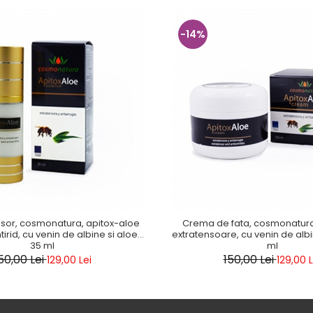
-14%
nsor, cosmonatura, apitox-aloe
Crema de fata, cosmonatura, 
irid, cu venin de albine si aloe,
extratensoare, cu venin de albi
35 ml
ml
50,00 Lei
150,00 Lei
129,00 Lei
129,00 L