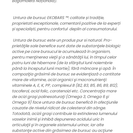
Bogomolets Națională).
Untura de bursuc EKOBARS ™: calitate și tradiție,
proprietati exceptionale, comentarii pozitive de la experți
și specialiști, pentru confortul deplin al consumatorului.
Untura de bursuc este un produs pur si natural. Pro­
prietăţile sale benefice sunt date de substanţele bio­logic
active pe care bursucul le acumulează în orga­nism,
pentru menţinerea vieţii şi a sănătăţii lui, în timpul celor
patru luni de hibernare (de la sfârşitul lunii noiembrie
până la începutul lunii martie), fără mân­care şi apă. În
compoziţia grăsimii de bursuc se evi­denţiază o cantitate
mare de vitamine, acizi orga­nici şi macronutrienţi:
vitaminele A, E, K, PP, complexul B (B2, B3, B5, B6, B9, B12),
tocoferol, acid folic, carotenoizi etc. Concentraţia mare
de acizi graşi polinesaturaţi (Omega 3, Omega 6 şi
Omega 9) face untura de bursuc benefică în afecţiunile
cauzate de nivelul ridicat de colesterol din sânge.
Totodată, acizii graşi contri­buie la extin­derea lumenului
vaselor inimii şi inhibă depu­nerea acidului uric în
articulaţii şi în organele siste­mului urinar, iar alte
substanţe active din grăsimea de bursuc au acţiune