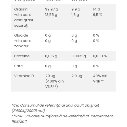
Grasimi
99,97 g
9,9 g
14 %
-din care
13,55 g
1,3 g
6,5 %
acizi grasi
saturaţi
Glucide
0 g
0 g
0 %
-din care
0 g
0 g
0 %
zaharuri
Proteine
0,015 g
0,0015 g
0,003 %
Sare
0 g
0 g
0 %
Vitamina D
20 μg
2,0 μg
40% din
(400% din
VNR**
VNR**)
*CR: Consumul de referinţă al unui adult obişnuit
(8400kj/2000kcal)
**VNR- Valoare Nutriţională de Referinţă cf. Regulament
1169/2011.