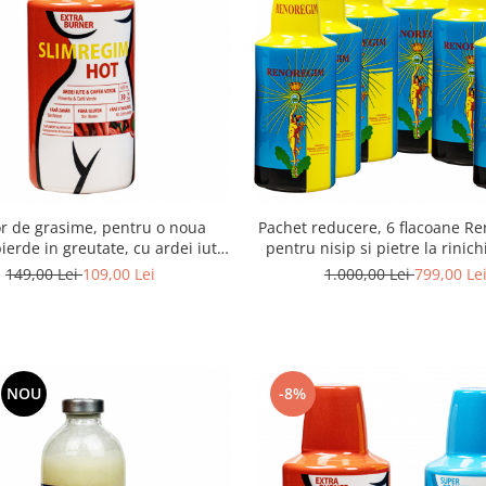
or de grasime, pentru o noua
Pachet reducere, 6 flacoane Renoregim -
pierde in greutate, cu ardei iute
pentru nisip si pietre la rinichi
a verde, Slimregim Hot 600 ml
600ml
149,00 Lei
109,00 Lei
1.000,00 Lei
799,00 Le
NOU
-8%