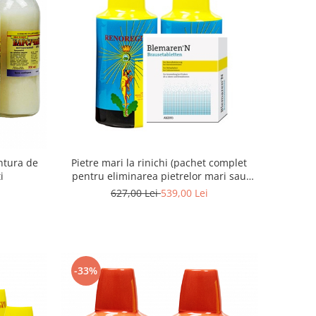
ntura de
Pietre mari la rinichi (pachet complet
i
pentru eliminarea pietrelor mari sau
multiple), blemaren N + 2 Renoregim
627,00 Lei
539,00 Lei
-33%