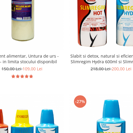
nt alimentar, Untura de urs -
Slabit si detox, natural si efici
- in limita stocului disponibil
Slimregim Hydra 600ml si Slim
600 ml
150,00 Lei
109,00 Lei
218,00 Lei
200,00 Lei
-27%