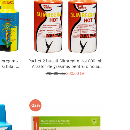
Pachet 2 bucati Slimregim Hot 600 ml:
 si bila -
Arzator de grasime, pentru o noua
silueta, cu ardei iute si cafea verde
i
298,00 Lei
200,00 Lei
-22%