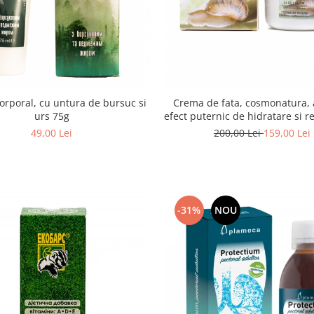
orporal, cu untura de bursuc si
Crema de fata, cosmonatura, a
urs 75g
efect puternic de hidratare si r
cu extract de melc si aloe, 
49,00 Lei
200,00 Lei
159,00 Lei
-31%
NOU