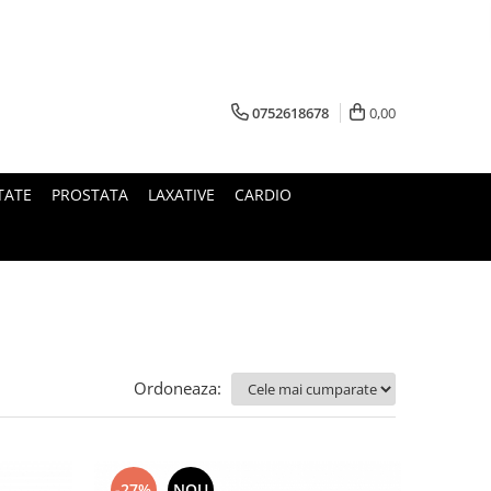
0752618678
0,00
TATE
PROSTATA
LAXATIVE
CARDIO
Ordoneaza:
-27%
NOU