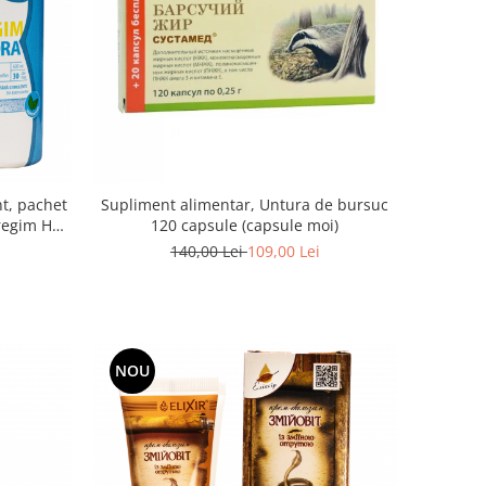
ent, pachet
Supliment alimentar, Untura de bursuc
regim Hot
120 capsule (capsule moi)
140,00 Lei
109,00 Lei
NOU