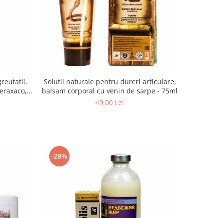
greutatii,
Solutii naturale pentru dureri articulare,
teraxaco,
balsam corporal cu venin de sarpe - 75ml
ml
49,00 Lei
-28%