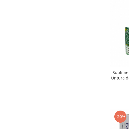
Suplimen
Untura d
-20%