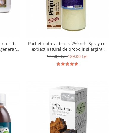
nti-rid,
Pachet untura de urs 250 ml+ Spray cu
egenerare,
extract natural de propolis si argint
100 ml
coloidal
179,00 Lei
129,00 Lei