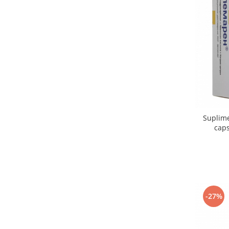
Suplime
caps
-27%