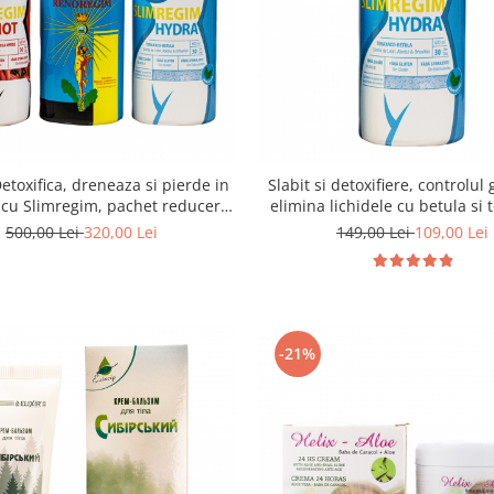
etoxifica, dreneaza si pierde in
Slabit si detoxifiere, controlul 
 cu Slimregim, pachet reducere
elimina lichidele cu betula si 
pentru 3 luni
Slimregim Hydra, 600 
500,00 Lei
320,00 Lei
149,00 Lei
109,00 Lei
-21%