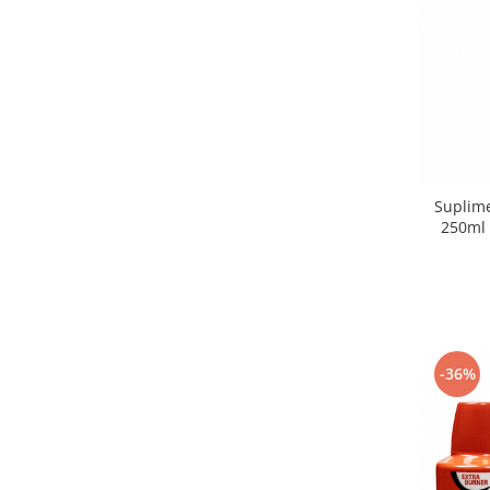
Suplime
250ml 
-36%