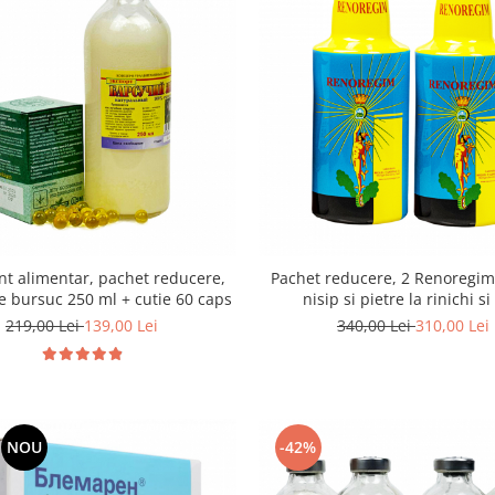
t alimentar, pachet reducere,
Pachet reducere, 2 Renoregim, pent
e bursuc 250 ml + cutie 60 caps
nisip si pietre la rinichi si
219,00 Lei
139,00 Lei
340,00 Lei
310,00 Lei
NOU
-42%