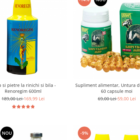
 si pietre la rinichi si bila -
Supliment alimentar, Untura 
Renoregim 600ml
60 capsule moi
189,00 Lei
169,99 Lei
69,00 Lei
59,00 Lei
NOU
-9%